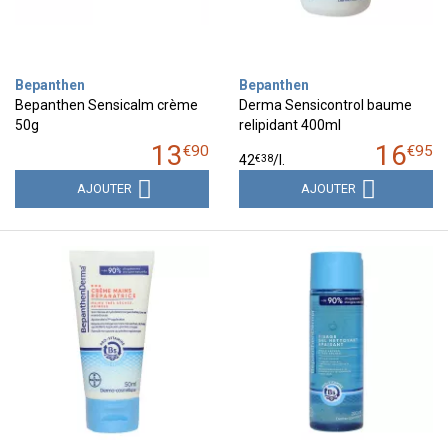
Bepanthen
Bepanthen
Bepanthen Sensicalm crème
Derma Sensicontrol baume
50g
relipidant 400ml
13
16
€
90
€
95
€
38
42
/
l.
AJOUTER
AJOUTER