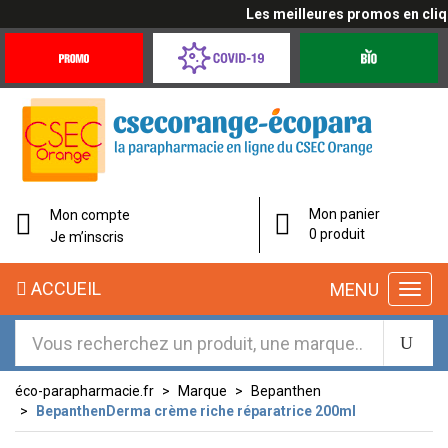
Les meilleures promos en cliqua
Promotions
Covid-
Produits
&
19
bio
Offres
Coronavirus
Mon panier
Mon compte
0 produit
Je m’inscris
ACCUEIL
MENU
éco-parapharmacie.fr
Marque
Bepanthen
BepanthenDerma crème riche réparatrice 200ml