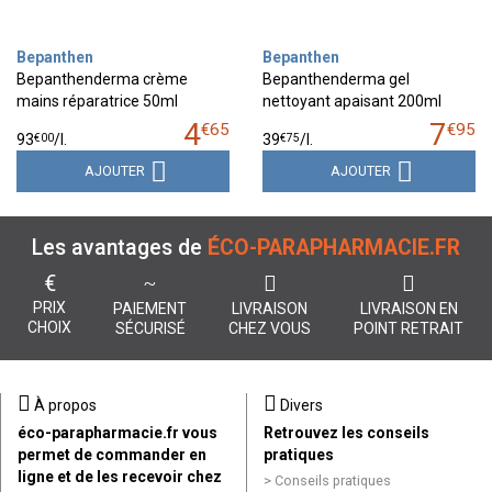
Bepanthen
Bepanthen
Bepanthenderma crème
Bepanthenderma gel
mains réparatrice 50ml
nettoyant apaisant 200ml
4
7
€
65
€
95
€
00
€
75
93
/
l.
39
/
l.
AJOUTER
AJOUTER
Les avantages de
ÉCO-PARAPHARMACIE.FR
€
PRIX
PAIEMENT
LIVRAISON
LIVRAISON EN
CHOIX
SÉCURISÉ
CHEZ VOUS
POINT RETRAIT
À propos
Divers
éco-parapharmacie.fr vous
Retrouvez les conseils
permet de commander en
pratiques
ligne et de les recevoir chez
Conseils pratiques