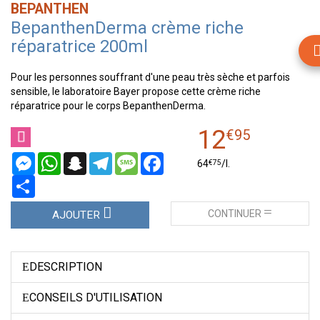
BEPANTHEN
BepanthenDerma crème riche
réparatrice 200ml
Pour les personnes souffrant d'une peau très sèche et parfois
sensible, le laboratoire Bayer propose cette crème riche
réparatrice pour le corps BepanthenDerma.
12
€
95
Messenger
WhatsApp
Snapchat
Telegram
Message
Facebook
€
75
64
/
l.
Partager
CONTINUER
AJOUTER
DESCRIPTION
CONSEILS D'UTILISATION