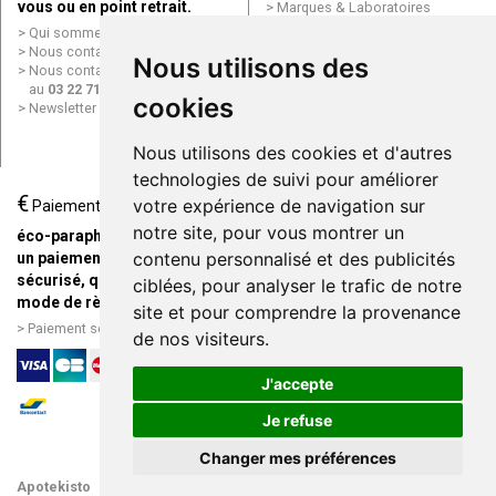
vous ou en point retrait.
Marques & Laboratoires
Conditions générales de vente
Qui sommes nous ?
(CGV)
Nous contacter par e-mail
Nous utilisons des
Mentions légales
Nous contacter par téléphone
Données personnelles
au
03 22 71 64 10
cookies
Cookies
Newsletter
Mes préférences Cookies
Grande Pharmacie d’Amiens en
Nous utilisons des cookies et d'autres
ligne
technologies de suivi pour améliorer
€
Livraison / Point retrait
votre expérience de navigation sur
Paiement
Commandez en ligne et
notre site, pour vous montrer un
éco-parapharmacie.fr offre
recevez votre commande
contenu personnalisé et des publicités
un paiement entièrement
rapidement chez vous ou en
sécurisé, quel que soit le
ciblées, pour analyser le trafic de notre
point retrait
mode de règlement
site et pour comprendre la provenance
Livraison chez vous ou en
Paiement sécurisé et simple
de nos visiteurs.
points relais
J'accepte
Je refuse
Changer mes préférences
Apotekisto