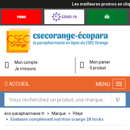
Les meilleures promos en cliqua
Promotions
Covid-
Produits
&
19
bio
Offres
Coronavirus
Mon panier
Mon compte
0 produit
Je m’inscris
ACCUEIL
MENU
éco-parapharmacie.fr
Marque
Pileje
Enabiane complément nutrition orange 28 sticks