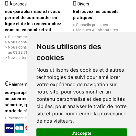
À propos
Divers
éco-parapharmacie.fr vous
Retrouvez les conseils
permet de commander en
pratiques
ligne et de les recevoir chez
Conseils pratiques
vous ou en point retrait.
Marques & Laboratoires
Conditions générales de vente
Qui sommes nous ?
(CGV)
Nous contacter par e-mail
Nous utilisons des
Mentions légales
Nous contacter par téléphone
Données personnelles
au
03 22 71 64 10
cookies
Cookies
Newsletter
Mes préférences Cookies
Grande Pharmacie d’Amiens en
Nous utilisons des cookies et d'autres
ligne
technologies de suivi pour améliorer
€
Livraison / Point retrait
votre expérience de navigation sur
Paiement
Commandez en ligne et
notre site, pour vous montrer un
éco-parapharmacie.fr offre
recevez votre commande
contenu personnalisé et des publicités
un paiement entièrement
rapidement chez vous ou en
sécurisé, quel que soit le
ciblées, pour analyser le trafic de notre
point retrait
mode de règlement
site et pour comprendre la provenance
Livraison chez vous ou en
Paiement sécurisé et simple
de nos visiteurs.
points relais
J'accepte