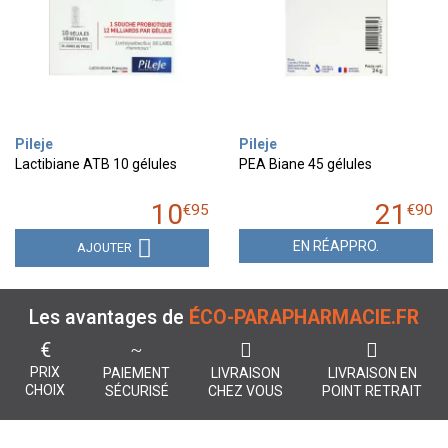
Pileje
Pileje
Lactibiane ATB 10 gélules
PEA Biane 45 gélules
10
21
€
95
€
90
EN RÉAPPRO.
AJOUTER
Les avantages de
ÉCO-PARAPHARMACIE.FR
€
PRIX
PAIEMENT
LIVRAISON
LIVRAISON EN
CHOIX
SÉCURISÉ
CHEZ VOUS
POINT RETRAIT