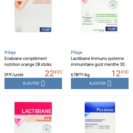
Pileje
Pileje
Enabiane complément
Lactibiane Immuno systeme
nutrition orange 28 sticks
immunitaire goût menthe 30…
22
12
€
95
€
90
€
82
€
95
0
/unité
678
/kg
AJOUTER
AJOUTER