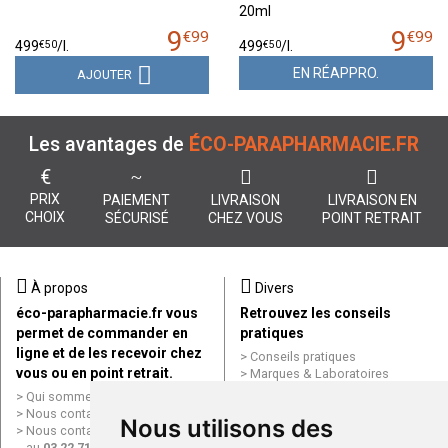
20ml
9
9
€
99
€
99
€
50
€
50
499
/
l.
499
/
l.
EN RÉAPPRO.
AJOUTER
Les avantages de
ÉCO-PARAPHARMACIE.FR
€
PRIX
PAIEMENT
LIVRAISON
LIVRAISON EN
CHOIX
SÉCURISÉ
CHEZ VOUS
POINT RETRAIT
À propos
Divers
éco-parapharmacie.fr vous
Retrouvez les conseils
permet de commander en
pratiques
ligne et de les recevoir chez
Conseils pratiques
vous ou en point retrait.
Marques & Laboratoires
Conditions générales de vente
Qui sommes nous ?
(CGV)
Nous contacter par e-mail
Nous utilisons des
Mentions légales
Nous contacter par téléphone
Données personnelles
au
03 22 71 64 10