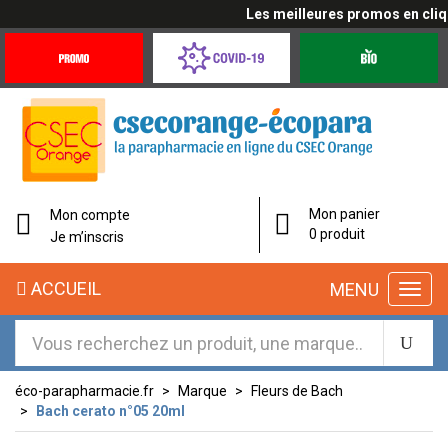
Les meilleures promos en cliqua
Promotions
Covid-
Produits
&
19
bio
Offres
Coronavirus
Mon panier
Mon compte
0 produit
Je m’inscris
ACCUEIL
MENU
éco-parapharmacie.fr
Marque
Fleurs de Bach
Bach cerato n°05 20ml