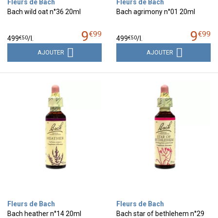
Fleurs de Bach
Fleurs de Bach
Bach wild oat n°36 20ml
Bach agrimony n°01 20ml
9
9
€
99
€
99
€
50
€
50
499
/
l.
499
/
l.
AJOUTER
AJOUTER
Fleurs de Bach
Fleurs de Bach
Bach heather n°14 20ml
Bach star of bethlehem n°29