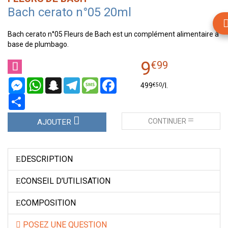
Bach cerato n°05 20ml
Bach cerato n°05 Fleurs de Bach est un complément alimentaire à
base de plumbago.
9
€
99
Messenger
WhatsApp
Snapchat
Telegram
Message
Facebook
€
50
499
/
l.
Partager
CONTINUER
AJOUTER
DESCRIPTION
CONSEIL D’UTILISATION
COMPOSITION
POSEZ UNE QUESTION